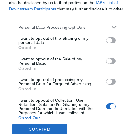
alig volt, egy maffiát nem is tettünk ki. Játszottunk
also be disclosed by us to third parties on the
IAB’s List of
helyette szóbridzset (más néven szópókert), de
Downstream Participants
that may further disclose it to other
szöget ütött a…
third parties.
Please note that this website/app uses one or more Google
Personal Data Processing Opt Outs
2008-10-27 Buda Ferenc
services and may gather and store information including but
not limited to your visit or usage behaviour. You may click to
I want to opt-out of the Sharing of my
smatyas
•
2008. december 03.
6
personal data.
grant or deny consent to Google and its third-party tags to
Opted In
use your data for below specified purposes in below Google
Néhány fotó Kabdebó
consent section.
I want to opt-out of the Sale of my
Lóránt Pécsi…
Personal Data.
Opted In
Kész...
I want to opt-out of processing my
Personal Data for Targeted Advertising.
smatyas
•
2008. december 02.
0
Opted In
I want to opt-out of Collection, Use,
Hát úgy néz ki, hogy sikerült egy KÖDLÁMPA blogot
Retention, Sale, and/or Sharing of my
Personal Data that Is Unrelated with the
berhelni! Akár minden KÖDLÁMPA estéről jöhetnek
Purposes for which it was collected.
ezentúl a friss anyagok! A címe egyébként azért lett
Opted Out
ilyen "yawu"-s, mert valaki megelőzött minket.
CONFIRM
Google consents