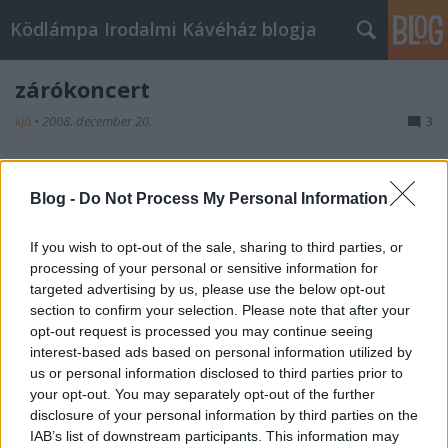
Ködlámpa Irodalmi Kávéház blogja
zárókoncert
kjá
•
2008. december 20.
3
December 15-én hétfőn a Miújság? együttes olyan
remek koncertet adott, hogy félálomban mentem
Blog -
Do Not Process My Personal Information
oda, és egészen felébredtem a végére. A vége olyan
pörgősre sikerült, amit még sosem hallottam tőlük!
If you wish to opt-out of the sale, sharing to third parties, or
Hallgassatok Miújság?-ot!
processing of your personal or sensitive information for
targeted advertising by us, please use the below opt-out
játékosok, játékosak?
section to confirm your selection. Please note that after your
opt-out request is processed you may continue seeing
kjá
•
2008. december 04.
1
interest-based ads based on personal information utilized by
us or personal information disclosed to third parties prior to
Hétfőre Karafiáth Orsit ígértünk egy maffia-játékkal
your opt-out. You may separately opt-out of the further
(más néven gyilkosos), de lemondta (hát egy grátisz
disclosure of your personal information by third parties on the
programmal ez előfordul), viszont közönségünk is
IAB’s list of downstream participants. This information may