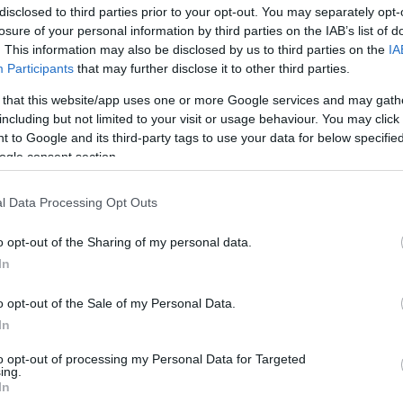
or László
disclosed to third parties prior to your opt-out. You may separately opt-
losure of your personal information by third parties on the IAB’s list of
. This information may also be disclosed by us to third parties on the
IA
Participants
that may further disclose it to other third parties.
 that this website/app uses one or more Google services and may gath
Kész...
including but not limited to your visit or usage behaviour. You may click 
 to Google and its third-party tags to use your data for below specifi
ogle consent section.
api/trackback/id/1043802
l Data Processing Opt Outs
en felhasználói tartalomnak minősülnek, értük a
szolgáltatás technikai
üzemeltetője semmilyen felelősséget nem
o opt-out of the Sharing of my personal data.
n a blog szerkesztőjéhez. Részletek a
Felhasználási feltételekben
és az
adatvédelmi tájékoztatóban
.
In
L
o opt-out of the Sale of my Personal Data.
egisztrálj
! ‐
Belépés Facebookkal
In
B
L
to opt-out of processing my Personal Data for Targeted
C
ing.
E
In
M
1