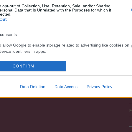
E
h
o opt-out of Collection, Use, Retention, Sale, and/or Sharing
-
ersonal Data that Is Unrelated with the Purposes for which it
(
lected.
2
Out
H
i
1
s
consents
o allow Google to enable storage related to advertising like cookies on
evice identifiers in apps.
A
o allow my user data to be sent to Google for online advertising
CONFIRM
s.
to allow Google to send me personalized advertising.
Data Deletion
Data Access
Privacy Policy
o allow Google to enable storage related to analytics like cookies on
evice identifiers in apps.
F
o allow Google to enable storage related to functionality of the website
o allow Google to enable storage related to personalization.