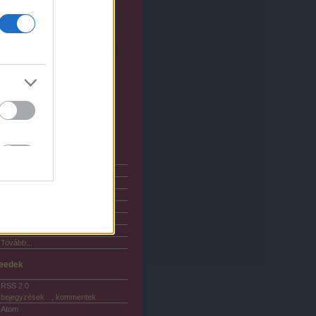
redményes nyitányon vannak túl
azánkat képviselő junior sakkozóink
 A startlistán hatodik IM Pásti Áron
FIDE: 2439) "gyors játékban" verte a
225 élőpontos dán FM ellenfelét - A
ölgyek mezőnyében a starlistán 21-
k WCM Sipos Stefánia (FIDE: 2041)
612 élőpontos riválisával szemben
zerzett…
sakk-mester.blog.hu
rchívum
2009 szeptember
(
2
)
2009 április
(
2
)
2009 március
(
1
)
2009 február
(
3
)
2009 január
(
3
)
2008 december
(
4
)
Tovább
...
eedek
RSS 2.0
bejegyzések
,
kommentek
Atom