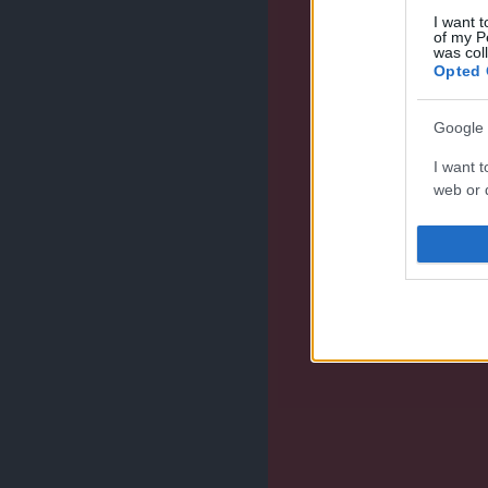
I want t
of my P
was col
Opted 
Google 
I want t
web or d
I want t
purpose
I want 
I want t
web or d
I want t
or app.
I want t