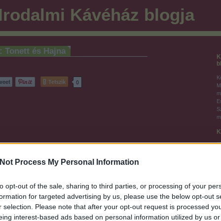
rodalmi Kávéház blogja
: Tonett és Hajna
K
b
K
Tetszik
0
M
m
E
S
m
K
Not Process My Personal Information
F
to opt-out of the sale, sharing to third parties, or processing of your per
formation for targeted advertising by us, please use the below opt-out s
r selection. Please note that after your opt-out request is processed y
9-03-23
Újra KONCERT!
A második
dégünk:
trimeszter
eing interest-based ads based on personal information utilized by us or